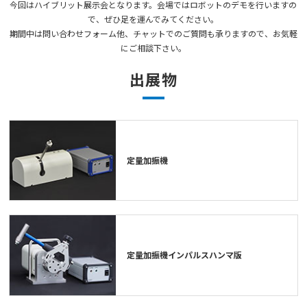
今回はハイブリット展示会となります。会場ではロボットのデモを行いますの
で、ぜひ足を運んでみてください。
期間中は問い合わせフォーム他、チャットでのご質問も承りますので、お気軽
お知らせ
にご相談下さい。
出展物
技術コラム
お問い合わせ
定量加振機
資料ダウンロード
JP
EN
ไทย
定量加振機インパルスハンマ版