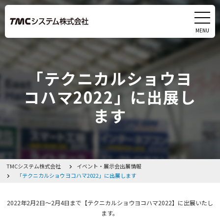
MENU
CLOSE
製品
「テクニカルショウヨ
サービス
コハマ2022」に出展し
ます
実績
研究・開発
会社情報
TMCシステム株式会社
イベント・展示会出展情報
「テクニカルショウヨコハマ2022」に出展します
採用情報
2022年2月2日～2月4日まで【テクニカルショウヨコハマ2022】に出展いたし
ます。
イベント・展示会出展情報