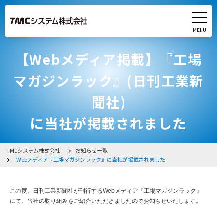
MENU
CLOSE
【Webメディア掲載】『工場
製品
マガジンラック』(日刊工業新
サービス
聞社)
実績
に当社が掲載されました
研究・開発
TMCシステム株式会社
お知らせ一覧
Webメディア『工場マガジンラック』に当社が掲載されました
会社情報
採用情報
この度、日刊工業新聞社が刊行するWebメディア『工場マガジンラック』
にて、当社の取り組みをご紹介いただきましたのでお知らせいたします。
イベント・展示会出展情報