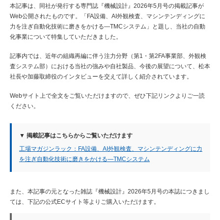
本記事は、同社が発行する専門誌『機械設計』2026年5月号の掲載記事が
Web公開されたものです。「FA設備、AI外観検査、マシンテンディングに
お知らせ
力を注ぎ自動化技術に磨きをかける―TMCシステム」と題し、当社の自動
化事業について特集していただきました。
技術コラム
記事内では、近年の組織再編に伴う注力分野（第1・第2FA事業部、外観検
査システム部）における当社の強みや自社製品、今後の展望について、松本
社長や加藤取締役のインタビューを交えて詳しく紹介されています。
お問い合わせ
Webサイト上で全文をご覧いただけますので、ぜひ下記リンクよりご一読
ください。
資料ダウンロード
▼ 掲載記事はこちらからご覧いただけます
JP
EN
ไทย
工場マガジンラック：FA設備、AI外観検査、マシンテンディングに力
を注ぎ自動化技術に磨きをかける―TMCシステム
また、本記事の元となった雑誌『機械設計』2026年5月号の本誌につきまし
ては、下記の公式ECサイト等よりご購入いただけます。