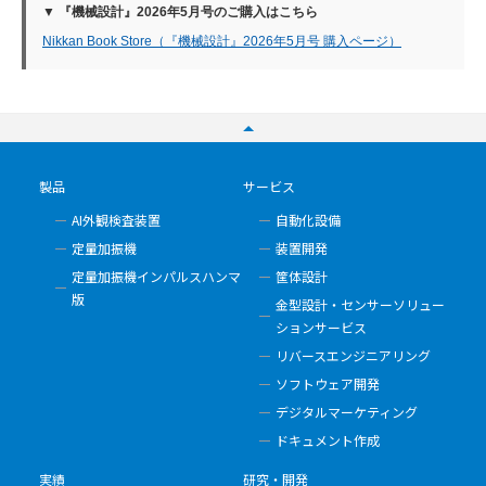
▼ 『機械設計』2026年5月号のご購入はこちら
Nikkan Book Store（『機械設計』2026年5月号 購入ページ）
製品
サービス
AI外観検査装置
自動化設備
定量加振機
装置開発
定量加振機インパルスハンマ
筐体設計
版
金型設計・センサーソリュー
ションサービス
リバースエンジニアリング
ソフトウェア開発
デジタルマーケティング
ドキュメント作成
実績
研究・開発