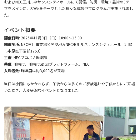
およびNEC玉川ルネサンスシティホールにて開催。防災・環境・芸術の3テー
マをメインに、SDGsをテーマとした様々な体験型プログラムが実施されまし
た。
お知らせ
イベント概要
技術コラム
開催日時
: 2025年11月9日（日）10:00～16:00
開催場所
: NEC玉川事業場公開空地＆NEC玉川ルネサンスシティホール（川崎
市中原区下沼部1753）
主催
: NECプロボノ倶楽部
お問い合わせ
共催
: 川崎市、川崎市SDGsプラットフォーム、NEC
入場者数
: 昨年度は約3,000名が来場
資料ダウンロード
当日は小雨にもかかわらず、午後からは多くのご家族連れや子供たちにご来場
いただき、大変盛況なイベントとなりました。
JP
EN
ไทย