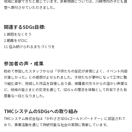
地域に貢献できたと感じています。余剰物資については、川崎市内の子ども食
堂へ寄付させていただきました。
関連するSDGs目標:
1.貧困をなくそう
2.飢餓をゼロに
11.住み続けられるまちづくりを
参加者の声・成果
初めて参加したスタッフからは「子供たちの反応が非常によく、イベント内容
が楽しかった」との感想がよせられました。子供たちが夢中になって工作に取
り組む姿や、完成した作品を自慢し合う姿、保護者の方々からの温かい声援な
ど、地域の皆さまとの交流を通じて、SDGｓの理念を体験として共有できた有
意義な一日となりました。
TMCシステムのSDGsへの取り組み
TMCシステム株式会社は「かわさきSDGsゴールドパートナー」に認証されて
おり、事業活動を通じて持続可能な社会の実現に貢献しています。