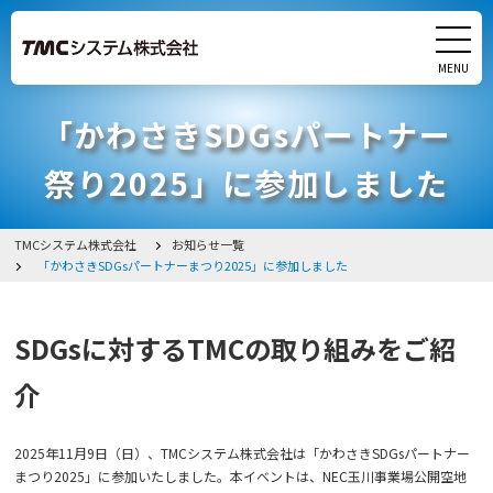
MENU
CLOSE
「かわさきSDGsパートナー
製品
祭り2025」に参加しました
サービス
TMCシステム株式会社
お知らせ一覧
実績
「かわさきSDGsパートナーまつり2025」に参加しました
研究・開発
SDGsに対するTMCの取り組みをご紹
会社情報
介
採用情報
2025年11月9日（日）、TMCシステム株式会社は「かわさきSDGsパートナー
まつり2025」に参加いたしました。本イベントは、NEC玉川事業場公開空地
イベント・展示会出展情報