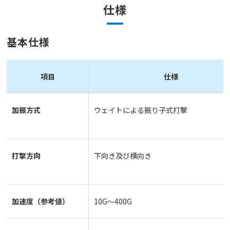
仕様
お知らせ
基本仕様
技術コラム
項目
仕様
お問い合わせ
加振方式
ウェイトによる振り子式打撃
資料ダウンロード
JP
EN
ไทย
打撃方向
下向き及び横向き
加速度（参考値）
10G～400G