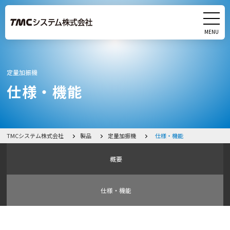
MENU
CLOSE
製品
定量加振機
仕様・機能
サービス
実績
TMCシステム株式会社
製品
定量加振機
仕様・機能
研究・開発
概要
会社情報
仕様・機能
採用情報
イベント・展示会出展情報