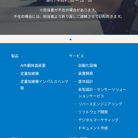
受付 / 平日9：00 ～ 18：00
※担当者が不在の場合があります。
不在の場合には、担当者より折り返しご連絡させていただきます。
製品
サービス
AI外観検査装置
自動化設備
定量加振機
装置開発
定量加振機インパルスハンマ
筐体設計
版
金型設計・センサーソリュー
ションサービス
リバースエンジニアリング
ソフトウェア開発
デジタルマーケティング
ドキュメント作成