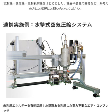
試験機・測定機・実験観察機をはじめとした、機器や装置の開発など、お考え
の方はお気軽にお問い合わせください。
お知らせ
連携実施例：水撃式空気圧縮システム
技術コラム
お問い合わせ
資料ダウンロード
JP
EN
ไทย
未利用エネルギーを有効活用！水撃現象を利用した電力不要なエア・コンプレ
ッサ