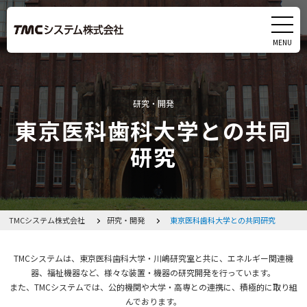
MENU
CLOSE
製品
研究・開発
サービス
東京医科歯科大学との共同
研究
実績
研究・開発
TMCシステム株式会社
研究・開発
東京医科歯科大学との共同研究
会社情報
TMCシステムは、東京医科歯科大学・川嶋研究室と共に、エネルギー関連機
採用情報
器、福祉機器など、様々な装置・機器の研究開発を行っています。
また、TMCシステムでは、公的機関や大学・高専との連携に、積極的に取り組
んでおります。
イベント・展示会出展情報