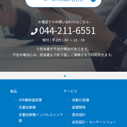
- お電話でのお問い合わせはこちら -
044-211-6551
受付 / 平日9：00 ～ 18：00
※担当者が不在の場合があります。
不在の場合には、担当者より折り返しご連絡させていただきます。
製品
サービス
AI外観検査装置
自動化設備
定量加振機
装置開発
定量加振機インパルスハンマ
筐体設計
版
金型設計・センサーソリュー