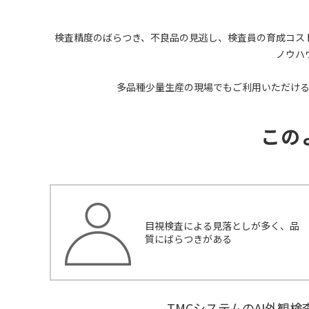
検査精度のばらつき、不良品の見逃し、検査員の育成コス
ノウハ
多品種少量生産の現場でもご利用いただけ
会社情報
この
会社概要
社長メッセージ
沿革
環境への取り組み
目視検査による見落としが多く、品
健康経営への取り組み
質にばらつきがある
一般事業主行動計画
かわさき☆えるぼし
情報セキュリティへの取り組み
TMCシステムのAI外