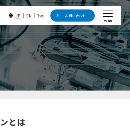
JP
EN
ไทย
お問い合わせ
お問い合わせ
MENU
CLOSE
研究・開発
開発中の製品
研究論文・学会発表
産官学連携
ョンとは