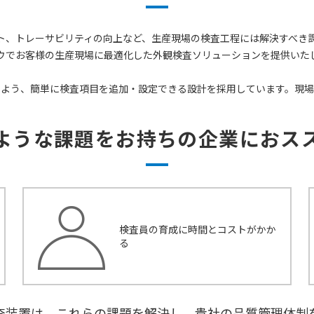
ドキュメント作成
ト、トレーサビリティの向上など、生産現場の検査工程には解決すべき課
ウでお客様の生産現場に最適化した外観検査ソリューションを提供いた
るよう、簡単に検査項目を追加・設定できる設計を採用しています。現場
採用情報
ような課題をお持ちの企業におス
イベント・展示会出展情報
お知らせ
技術コラム
検査員の育成に時間とコストがかか
る
観検査装置は、これらの課題を解決し、貴社の品質管理体制