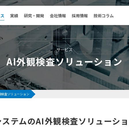
ビス
実績
研究・開発
会社情報
採用情報
技術コラム
サービス
実績
サービス
AI外観検査ソリューション
自動化設備
装置開発
筐体設計
金型設計・センサーソリューシ
外観検査ソリューション
ョンサービス
リバースエンジニアリング
ソフトウェア開発
システムのAI外観検査ソリューシ
デジタルマーケティング