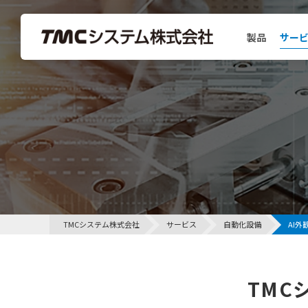
製品
サー
製品
AI外観検査装置
定量加振機
定量加振機インパルスハンマ版
TMCシステム株式会社
サービス
自動化設備
AI
TMC