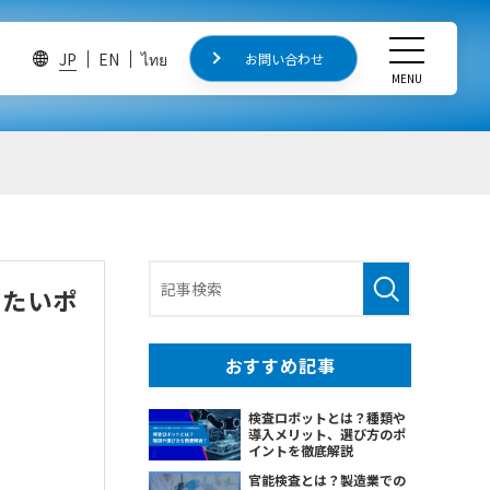
JP
EN
ไทย
お問い合わせ
お問い合わせ
MENU
CLOSE
研究・開発
開発中の製品
研究論文・学会発表
したいポ
産官学連携
おすすめ記事
検査ロボットとは？種類や
導入メリット、選び方のポ
イントを徹底解説
官能検査とは？製造業での