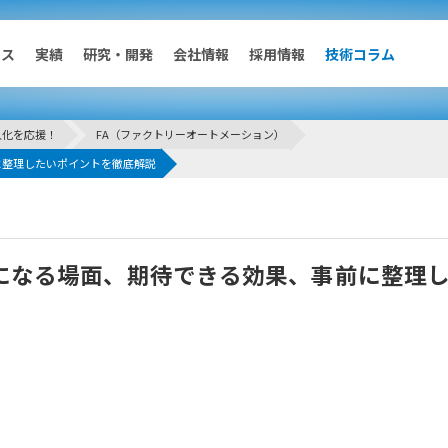
ビス
実績
研究・開発
会社情報
採用情報
技術コラム
人化を応援！
FA（ファクトリーオートメーション）
サービス
実績
に整理したいポイントを徹底解説
自動化設備
装置開発
になる場面、期待できる効果、事前に整理
筐体設計
金型設計・センサーソリューシ
ョンサービス
リバースエンジニアリング
ソフトウェア開発
デジタルマーケティング