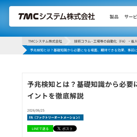
製品
サー
TMCシステム株式会社
技術コラム - 工場等の自動化（FA）・省
製品
予兆検知とは？基礎知識から必要になる場面、期待できる効果、事前
AI外観検査装置
定量加振機
予兆検知とは？基礎知識から必要
定量加振機インパルスハンマ版
イントを徹底解説
2026/06/25
FA（ファクトリーオートメーション）
LINEで送る