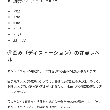
▼一般的なイメージセンサーのサイズ
1/3型
1/2型
2/3型
1/1.8型
1/1.7型
1型 など
④歪み（ディストーション）の許容レベ
ル
マシンビジョンの用途によって許容される歪みの程度が異なります。
固定焦点レンズや広角レンズでは、画像の周辺部に歪みが生じやすく、
魚眼レンズでは強い強い湾曲が現れるため、寸法計測や精密検査には適
していません。
歪みを抑えて正確な寸法計測や微細な検査を行いたい場合には、「テレ
セントリックレンズ」の選定が適切といえます。