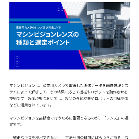
お知らせ
技術コラム
お問い合わせ
資料ダウンロード
マシンビジョンは、産業用カメラで取得した画像データを画像処理シス
JP
EN
ไทย
テムによって解析して、その結果に応じて機械やロボットを動作させる
技術です。製造現場においては、製品の外観検査やロボットの自律制御
などに活用されています。
マシンビジョンを高精度で行うために重要となるのが、「レンズ」の選
定です。
「微細なキズを検出できない」「寸法計測の精度にばらつきがある」な