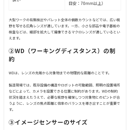
目安：70mm以上）
大型ワークの有無検出やパレット全体の個数カウントなどでは、広い視
野を写せる広角レンズが適しています。一方、小さな部品や電子基板の
検査などは、細部を拡大して撮像できるマクロレンズが適しているとい
えます。
②WD（ワーキングディスタンス）の制
約
WDは、レンズの先端から対象物までの物理的な距離のことです。
製造現場では、既存設備の構造やロボットの可動範囲、照明の設置場所
などによって、カメラを設置できる位置に制約があります。WDの制約
状況を踏まえたうえで、必要な視野を確保しつつ対象物とのピントが合
うように、レンズの焦点距離と倍率のバランスを導き出すことが重要で
す。
③イメージセンサーのサイズ